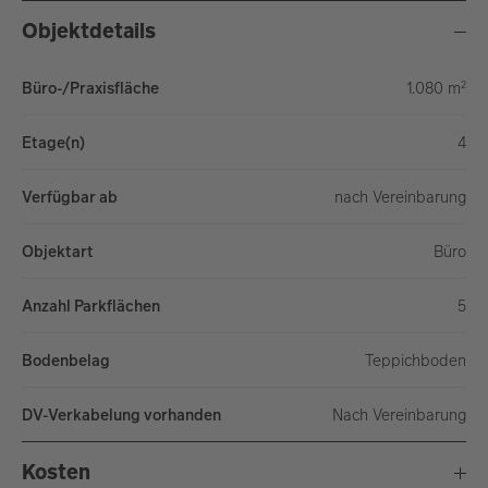
Objektdetails
2
Büro-/Praxisfläche
1.080 m
Etage(n)
4
Verfügbar ab
nach Vereinbarung
Objektart
Bü­ro
Anzahl Parkflächen
5
Bodenbelag
Tep­pich­bo­den
DV-Verkabelung vorhanden
Nach Vereinbarung
Kosten