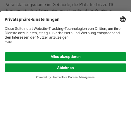
Veranstaltungsräume im Gebäude, die Platz für bis zu 110
Personen bieten. Diese eignen sich optimal für Seminare,
Workshops, Schulungen oder Firmenevents und bieten Mietern
zusätzliche Flexibilität bei der Nutzung ihrer Räumlichkeiten.
Ergänzend stehen im Erdgeschoss ein moderner
Loungebereich sowie eine Teeküche zur Verfügung, die von
allen Mietern unentgeltlich mitgenutzt werden können. Ein
Empfang im Erdgeschoss sorgt für einen professionellen
ersten Eindruck und heißt Besucher freundlich willkommen.
Die Bürofläche selbst ist technisch auf dem neuesten Stand:
Ein eigener Serverraum ist bereits integriert, und die
strukturierte CAT-7-Verkabelung ermöglicht eine zuverlässige
und schnelle Datenanbindung. Für ein angenehmes Raumklima
sorgt die Betonkernaktivierung, während ein außenliegender
Sonnenschutz sowie eine moderne Beleuchtung für
zusätzlichen Komfort am Arbeitsplatz sorgen. Der Bodenbelag
besteht aus strapazierfähigem Nadelvlies. Die bestehende
Möblierung auf der Etage kann nach Absprache entweder