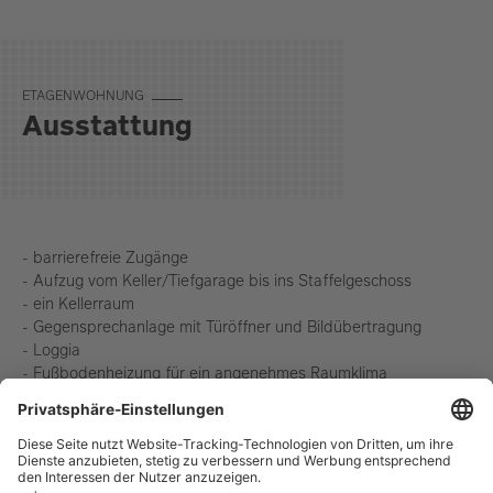
ETA­GEN­WOH­NUNG
Ausstattung
- barrierefreie Zugänge
- Aufzug vom Keller/Tiefgarage bis ins Staffelgeschoss
- ein Kellerraum
- Gegensprechanlage mit Türöffner und Bildübertragung
- Loggia
- Fußbodenheizung für ein angenehmes Raumklima
- elektrisch angetriebene Rollläden mit einzelner und zentraler
Schaltung
- Wohnungseingangstüren mit erhöhtem Schallschutz
- Bodenbeläge in der Wohnung: Greige Fliesen (Abmessungen
30 x 60 cm); heller Parkettboden in den Schlaf- und