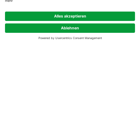
Arbeitszimmern
- Kunststofffenster außen anthrazitfarben und innen weiß
- Wände verputzt bzw. gespachtelt mit Malervlies belegt und
weiß gestrichen
- Zimmertüren weiß lackiert mit Beschlägen aus Edelstahl
- Einrichtung der Bäder mit deutschen Markenfabrikaten
- Glasfaserleitung der DOKOM21 (TV, Telefon, Internet)
- Wärmeerzeugung über hochmoderne Gasbrennwertgeräte
und solarthermische Anlage zur Warmwassererzeugung auf
dem Dach
- Primärenergiebedarf L-förmiger Baukörper: ca. 33 kWh/(m²a);
Baukörper Turm: ca. 36 kWh/(m²a)
ETA­GEN­WOH­NUNG
Objektbeschreibung